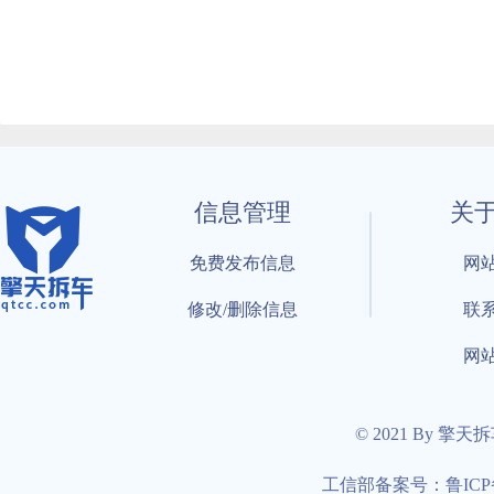
信息管理
关
免费发布信息
网
修改/删除信息
联
网
© 2021 By 擎天
工信部备案号：鲁ICP备