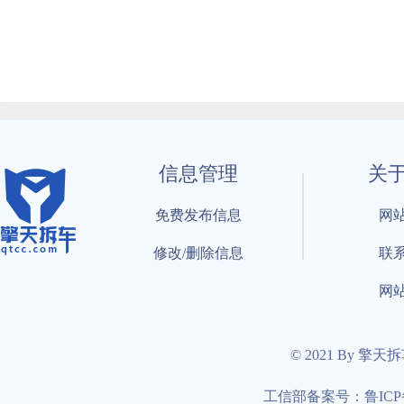
信息管理
关
免费发布信息
网
修改/删除信息
联
网
© 2021 By 擎天
工信部备案号：鲁ICP备