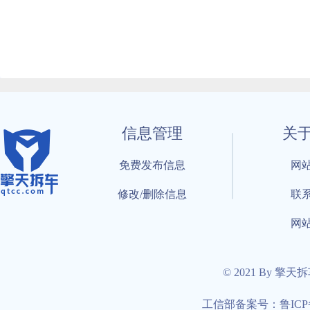
信息管理
关
免费发布信息
网
修改/删除信息
联
网
© 2021 By 擎天
工信部备案号：鲁ICP备