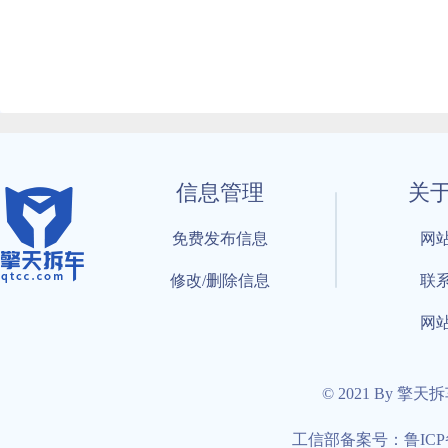
信息管理
关
免费发布信息
网
修改/删除信息
联
网
© 2021 By 擎天
工信部备案号：鲁ICP备