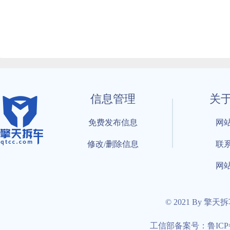
信息管理
关
免费发布信息
网
修改/删除信息
联
网
© 2021 By 擎天
工信部备案号：鲁ICP备