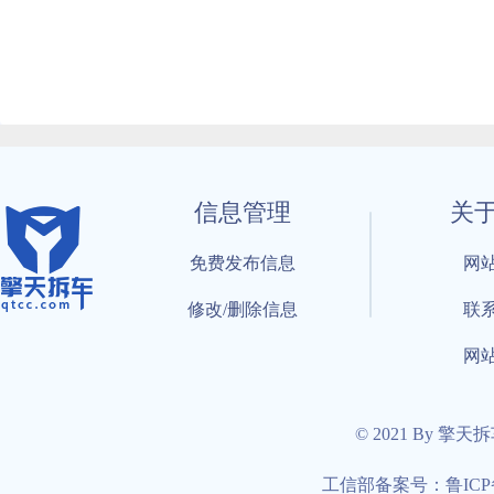
信息管理
关
免费发布信息
网
修改/删除信息
联
网
© 2021 By 擎天
工信部备案号：鲁ICP备